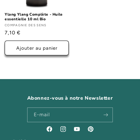
Ylang Ylang Complète - Huile
essentielle 10 ml Bio
Fournisseur :
COMPAGNIE DES SENS
Prix
7,10 €
habituel
Ajouter au panier
Abonnez-vous à notre Newsletter
E-mail
Facebook
Instagram
YouTube
Pinterest