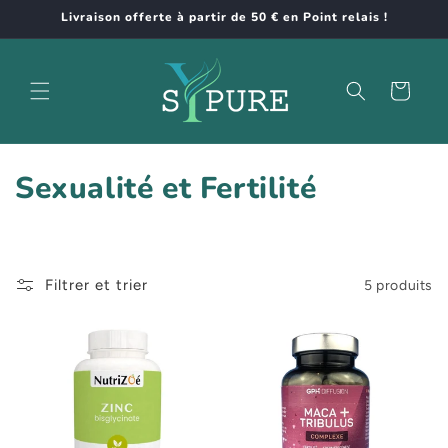
et
Livraison offerte à partir de 50 € en Point relais !
passer
au
contenu
Panier
C
Sexualité et Fertilité
o
l
Filtrer et trier
5 produits
l
e
c
t