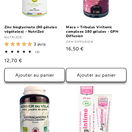
i
o
n
Zinc bisglycinate (90 gélules
Maca + Tribulus Viritonic
végétales) - NutriZoé
complexe 180 gélules - GPH
:
Diffusion
Fournisseur :
NUTRIZOÉ
Fournisseur :
GPH DIFFUSION
3 avis
Prix
16,50 €
3
(3)
habituel
total
Prix
12,70 €
des
critiques
habituel
Ajouter au panier
Ajouter au panier