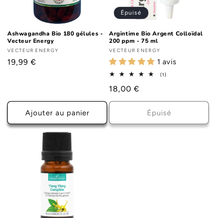
Épuisé
Ashwagandha Bio 180 gélules -
Argintime Bio Argent Colloïdal
Vecteur Energy
200 ppm - 75 ml
Fournisseur :
VECTEUR ENERGY
Fournisseur :
VECTEUR ENERGY
Prix
19,99 €
1 avis
habituel
1
(1)
total
Prix
18,00 €
des
critiques
habituel
Ajouter au panier
Épuisé