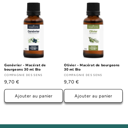
Genévrier - Macérat de
Olivier - Macérat de bourgeons
bourgeons 30 ml Bio
30 ml Bio
Fournisseur :
COMPAGNIE DES SENS
Fournisseur :
COMPAGNIE DES SENS
Prix
9,70 €
Prix
9,70 €
habituel
habituel
Ajouter au panier
Ajouter au panier