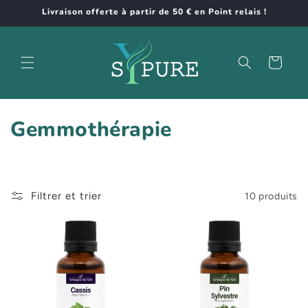
et
Livraison offerte à partir de 50 € en Point relais !
passer
au
contenu
Panier
C
Gemmothérapie
o
l
Filtrer et trier
10 produits
l
e
c
t