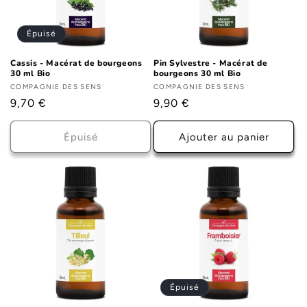
i
o
Épuisé
n
Cassis - Macérat de bourgeons
Pin Sylvestre - Macérat de
30 ml Bio
bourgeons 30 ml Bio
:
Fournisseur :
COMPAGNIE DES SENS
Fournisseur :
COMPAGNIE DES SENS
Prix
9,70 €
Prix
9,90 €
habituel
habituel
Épuisé
Ajouter au panier
Épuisé