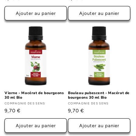
habituel
habituel
Ajouter au panier
Ajouter au panier
Viorne - Macérat de bourgeons
Bouleau pubescent - Macérat de
30 ml Bio
bourgeons 30 ml Bio
Fournisseur :
COMPAGNIE DES SENS
Fournisseur :
COMPAGNIE DES SENS
Prix
9,70 €
Prix
9,70 €
habituel
habituel
Ajouter au panier
Ajouter au panier